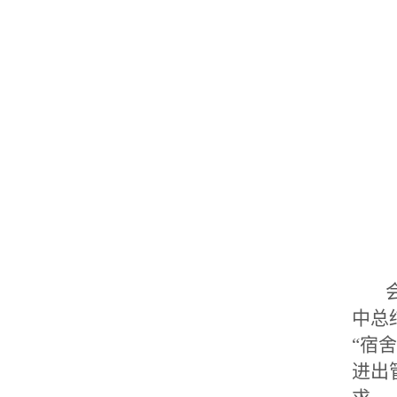
会
中总
“
宿舍
进出