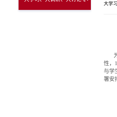
大学
栏
为
性，
与学
署安