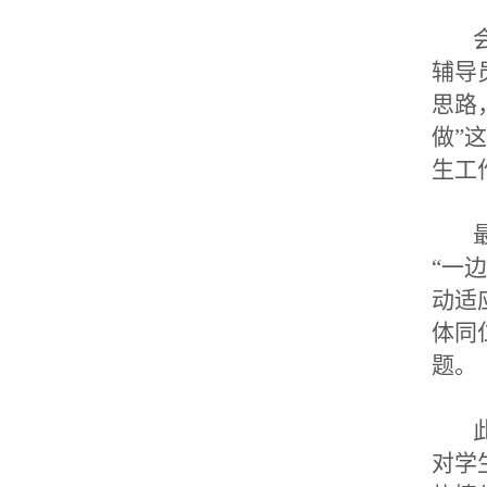
会
辅导
思路
做”
生工
最
“一
动适
体同
题。
此
对学