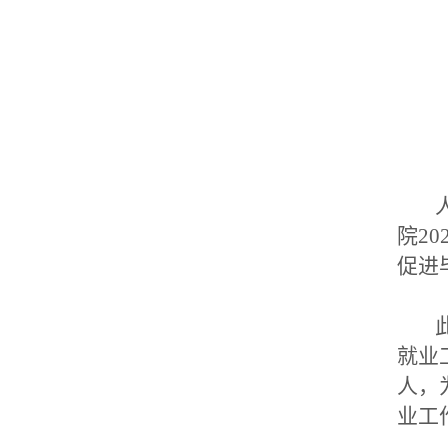
人
院2
促进
此
就业
人，
业工