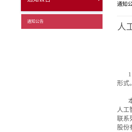
通知
通知公告
人
1
形式
本
人工
联系
股份